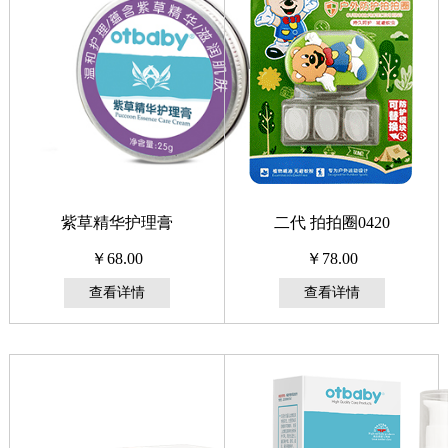
紫草精华护理膏
二代 拍拍圈0420
￥68.00
￥78.00
查看详情
查看详情