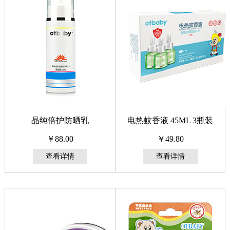
晶纯倍护防晒乳
电热蚊香液 45ML 3瓶装
￥88.00
￥49.80
查看详情
查看详情