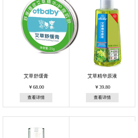
艾草舒缓膏
艾草精华原液
￥68.00
￥39.80
查看详情
查看详情