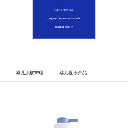
classic luxurious
pregnant women and infants
superior quality
生
婴儿肌肤护理
婴儿夏令产品